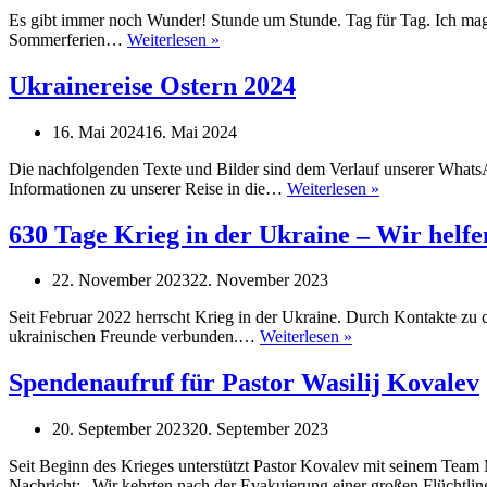
die
Es gibt immer noch Wunder! Stunde um Stunde. Tag für Tag. Ich mag di
Ukraine
Ukraine-
Sommerferien…
Weiterlesen »
durch
Besuch
mich
im
Ukrainereise Ostern 2024
Sommer
2024
16. Mai 2024
16. Mai 2024
Die nachfolgenden Texte und Bilder sind dem Verlauf unserer WhatsA
Ukrainereise
Informationen zu unserer Reise in die…
Weiterlesen »
Ostern
2024
630 Tage Krieg in der Ukraine – Wir helfe
22. November 2023
22. November 2023
Seit Februar 2022 herrscht Krieg in der Ukraine. Durch Kontakte zu
630
ukrainischen Freunde verbunden.…
Weiterlesen »
Tage
Krieg
Spendenaufruf für Pastor Wasilij Kovalev
in
der
20. September 2023
20. September 2023
Ukraine
–
Seit Beginn des Krieges unterstützt Pastor Kovalev mit seinem Team
Wir
Nachricht: „Wir kehrten nach der Evakuierung einer großen Flücht