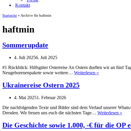
Kontakt
Startseite
»
Archive für haftmin
haftmin
Sommerupdate
4. Juli 2025
6. Juli 2025
#1 Rückblick: Hilfsgüter Osterreise An Ostern durften wir an fünf Ta
Sommerupdate
Neugeborenenpakete sowie weitere…
Weiterlesen »
Ukrainereise Ostern 2025
4. Mai 2025
1. Februar 2026
Die nachfolgenden Texte und Bilder sind dem Verlauf unserer Whats
Ukra
Dresden. Wir freuen uns euch die nächsten Tage…
Weiterlesen »
Oste
202
Die Geschichte sowie 1.000, -€ für die OP