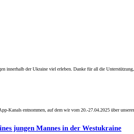
gen innerhalb der Ukraine viel erleben. Danke für all die Unterstützun
App-Kanals entnommen, auf dem wir vom 20.-27.04.2025 über unserer Re
inereise
rn
5
 eines jungen Mannes in der Westukraine