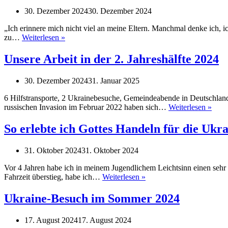
30. Dezember 2024
30. Dezember 2024
„Ich erinnere mich nicht viel an meine Eltern. Manchmal denke ich, i
Die
zu…
Weiterlesen »
Geschichte
sowie
Unsere Arbeit in der 2. Jahreshälfte 2024
1.000,
-
30. Dezember 2024
31. Januar 2025
€
für
6 Hilfstransporte, 2 Ukrainebesuche, Gemeindeabende in Deutschland 
die
Unse
russischen Invasion im Februar 2022 haben sich…
Weiterlesen »
OP
Arbe
eines
in
So erlebte ich Gottes Handeln für die Ukr
jungen
der
Mannes
2.
in
31. Oktober 2024
31. Oktober 2024
Jahre
der
2024
Westukraine
Vor 4 Jahren habe ich in meinem Jugendlichem Leichtsinn einen sehr 
So
Fahrzeit überstieg, habe ich…
Weiterlesen »
erlebte
ich
Ukraine-Besuch im Sommer 2024
Gottes
Handeln
17. August 2024
17. August 2024
für