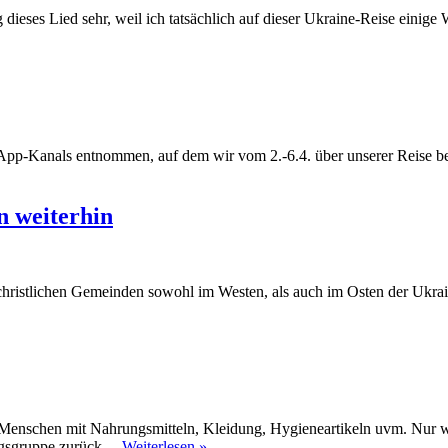
eses Lied sehr, weil ich tatsächlich auf dieser Ukraine-Reise einige W
pp-Kanals entnommen, auf dem wir vom 2.-6.4. über unserer Reise beric
n weiterhin
 christlichen Gemeinden sowohl im Westen, als auch im Osten der Ukra
 Menschen mit Nahrungsmitteln, Kleidung, Hygieneartikeln uvm. Nur w
Spendenaufruf
lingsgruppe zurück…
Weiterlesen »