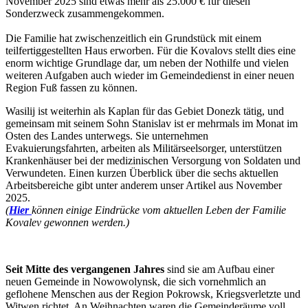
November 2025 sind etwas mehr als 25.000 € für diesen
Sonderzweck zusammengekommen.
Die Familie hat zwischenzeitlich ein Grundstück mit einem
teilfertiggestellten Haus erworben. Für die Kovalovs stellt dies eine
enorm wichtige Grundlage dar, um neben der Nothilfe und vielen
weiteren Aufgaben auch wieder im Gemeindedienst in einer neuen
Region Fuß fassen zu können.
Wasilij ist weiterhin als Kaplan für das Gebiet Donezk tätig, und
gemeinsam mit seinem Sohn Stanislav ist er mehrmals im Monat im
Osten des Landes unterwegs. Sie unternehmen
Evakuierungsfahrten, arbeiten als Militärseelsorger, unterstützen
Krankenhäuser bei der medizinischen Versorgung von Soldaten und
Verwundeten. Einen kurzen Überblick über die sechs aktuellen
Arbeitsbereiche gibt unter anderem unser Artikel aus November
2025.
(
Hier
können einige Eindrücke vom aktuellen Leben der Familie
Kovalev gewonnen werden.)
Seit Mitte des vergangenen Jahres
sind sie am Aufbau einer
neuen Gemeinde in Nowowolynsk, die sich vornehmlich an
geflohene Menschen aus der Region Pokrowsk, Kriegsverletzte und
Witwen richtet. An Weihnachten waren die Gemeinderäume voll,