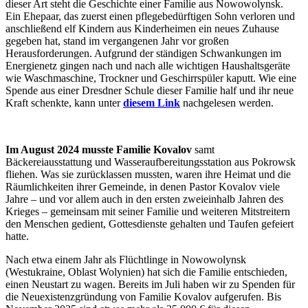
dieser Art steht die Geschichte einer Familie aus Nowowolynsk.
Ein Ehepaar, das zuerst einen pflegebedürftigen Sohn verloren und
anschließend elf Kindern aus Kinderheimen ein neues Zuhause
gegeben hat, stand im vergangenen Jahr vor großen
Herausforderungen. Aufgrund der ständigen Schwankungen im
Energienetz gingen nach und nach alle wichtigen Haushaltsgeräte
wie Waschmaschine, Trockner und Geschirrspüler kaputt. Wie eine
Spende aus einer Dresdner Schule dieser Familie half und ihr neue
Kraft schenkte, kann unter
diesem Link
nachgelesen werden.
Im August 2024 musste Familie Kovalov
samt
Bäckereiausstattung und Wasseraufbereitungsstation aus Pokrowsk
fliehen. Was sie zurücklassen mussten, waren ihre Heimat und die
Räumlichkeiten ihrer Gemeinde, in denen Pastor Kovalov viele
Jahre – und vor allem auch in den ersten zweieinhalb Jahren des
Krieges – gemeinsam mit seiner Familie und weiteren Mitstreitern
den Menschen gedient, Gottesdienste gehalten und Taufen gefeiert
hatte.
Nach etwa einem Jahr als Flüchtlinge in Nowowolynsk
(Westukraine, Oblast Wolynien) hat sich die Familie entschieden,
einen Neustart zu wagen. Bereits im Juli haben wir zu Spenden für
die Neuexistenzgründung von Familie Kovalov aufgerufen. Bis