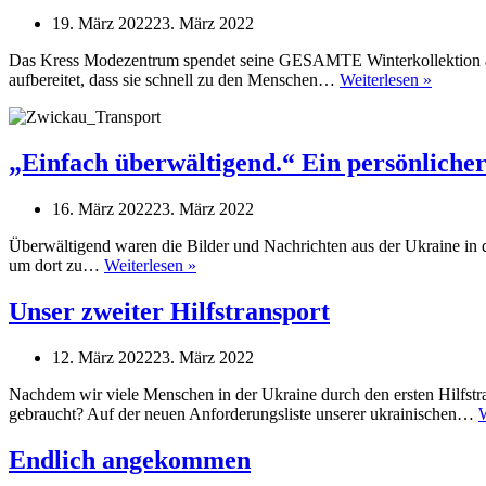
19. März 2022
23. März 2022
Das Kress Modezentrum spendet seine GESAMTE Winterkollektion aus 
Dritter
aufbereitet, dass sie schnell zu den Menschen…
Weiterlesen »
Hilfstra
„Einfach überwältigend.“ Ein persönlicher
16. März 2022
23. März 2022
Überwältigend waren die Bilder und Nachrichten aus der Ukraine in d
„Einfach
um dort zu…
Weiterlesen »
überwältigend.“
Ein
Unser zweiter Hilfstransport
persönlicher
Einblick
12. März 2022
23. März 2022
Nachdem wir viele Menschen in der Ukraine durch den ersten Hilfstr
gebraucht? Auf der neuen Anforderungsliste unserer ukrainischen…
W
Endlich angekommen