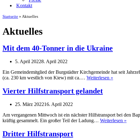
Kontakt
Startseite
»
Aktuelles
Aktuelles
Mit dem 40-Tonner in die Ukraine
5. April 2022
8. April 2022
Ein Gemeindemitglied der Burgstädter Kirchgemeinde hat seit Jahrzehnt
Mit
(ca. 230 km westlich von Kiew) mit ca.…
Weiterlesen »
dem
40-
Vierter Hilfstransport gelandet
Tonner
in
25. März 2022
16. April 2022
die
Ukraine
Am vergangenen Mittwoch ist ein nächster Hilfstransport bei den B
Vierter
kräftig gesammelt. Ein großer Teil der Ladung…
Weiterlesen »
Hilfstr
geland
Dritter Hilfstransport