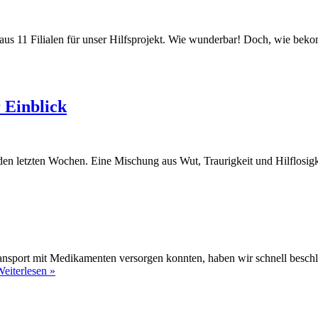
11 Filialen für unser Hilfsprojekt. Wie wunderbar! Doch, wie bekomm
nsport
 Einblick
en letzten Wochen. Eine Mischung aus Wut, Traurigkeit und Hilflosigke
ansport mit Medikamenten versorgen konnten, haben wir schnell beschl
Unser
eiterlesen »
zweiter
Hilfstransport